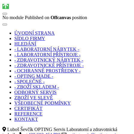
No module Published on
Offcanvas
position
ÚVODNÍ STRANA
SÍDLO FIRMY
HLEDÁNÍ
- LABORATORNÍ NÁBYTEK -
- LABORATORNÍ PŘÍSTROJE -
- ZDRAVOTNICKÝ NÁBYTEK -
- ZDRAVOTNICKÉ PŘÍSTROJE -
- OCHRANNÉ PROSTŘEDKY -
- OPTING MADE -
- SPOLEČNÉ -
- ZBOŽÍ SKLADEM -
ODBORNÝ SERVIS
ZBOŽÍ VE SLEVĚ
VŠEOBECNÉ PODMÍNKY
CERTIFIKÁT
REFERENCE
KONTAKT
Luboš Ševčík OPTING Servis Laboratorní a zdravotnická