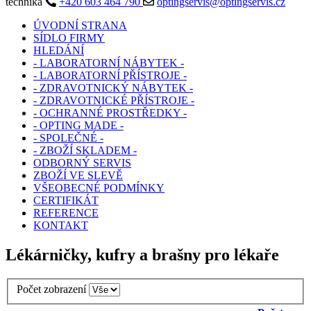
technika
+420 603 464 790
optingservis@optingservis.cz
ÚVODNÍ STRANA
SÍDLO FIRMY
HLEDÁNÍ
- LABORATORNÍ NÁBYTEK -
- LABORATORNÍ PŘÍSTROJE -
- ZDRAVOTNICKÝ NÁBYTEK -
- ZDRAVOTNICKÉ PŘÍSTROJE -
- OCHRANNÉ PROSTŘEDKY -
- OPTING MADE -
- SPOLEČNÉ -
- ZBOŽÍ SKLADEM -
ODBORNÝ SERVIS
ZBOŽÍ VE SLEVĚ
VŠEOBECNÉ PODMÍNKY
CERTIFIKÁT
REFERENCE
KONTAKT
Lékárničky, kufry a brašny pro lékaře
Počet zobrazení