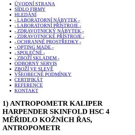
ÚVODNÍ STRANA
SÍDLO FIRMY
HLEDÁNÍ
- LABORATORNÍ NÁBYTEK -
- LABORATORNÍ PŘÍSTROJE -
- ZDRAVOTNICKÝ NÁBYTEK -
- ZDRAVOTNICKÉ PŘÍSTROJE -
- OCHRANNÉ PROSTŘEDKY -
- OPTING MADE -
- SPOLEČNÉ -
- ZBOŽÍ SKLADEM -
ODBORNÝ SERVIS
ZBOŽÍ VE SLEVĚ
VŠEOBECNÉ PODMÍNKY
CERTIFIKÁT
REFERENCE
KONTAKT
1) ANTROPOMETR KALIPER
HARPENDER SKINFOLD HSC 4
MĚŘIDLO KOŽNÍCH ŘAS,
ANTROPOMETR