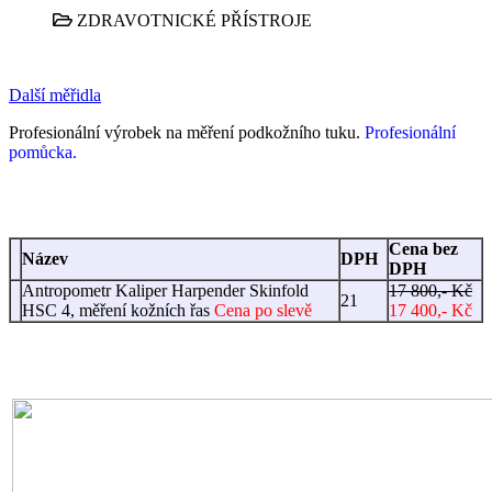
ZDRAVOTNICKÉ PŘÍSTROJE
Další měřidla
Profesionální výrobek na měření podk
ožního tuku.
Profesionální
pomůcka.
Cena bez
Název
DPH
DPH
Antropometr Kaliper Harpender Skinfold
17 800,- Kč
21
HSC 4, měření kožních řas
Cena po slevě
17 400,- Kč