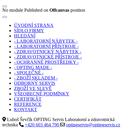
No module Published on
Offcanvas
position
ÚVODNÍ STRANA
SÍDLO FIRMY
HLEDÁNÍ
- LABORATORNÍ NÁBYTEK -
- LABORATORNÍ PŘÍSTROJE -
- ZDRAVOTNICKÝ NÁBYTEK -
- ZDRAVOTNICKÉ PŘÍSTROJE -
- OCHRANNÉ PROSTŘEDKY -
- OPTING MADE -
- SPOLEČNÉ -
- ZBOŽÍ SKLADEM -
ODBORNÝ SERVIS
ZBOŽÍ VE SLEVĚ
VŠEOBECNÉ PODMÍNKY
CERTIFIKÁT
REFERENCE
KONTAKT
Luboš Ševčík OPTING Servis Laboratorní a zdravotnická
technika
+420 603 464 790
optingservis@optingservis.cz