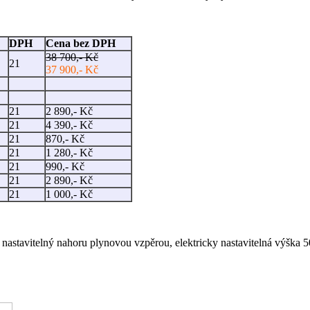
DPH
Cena bez DPH
38 700,- Kč
21
37 900,- Kč
21
2 890,- Kč
21
4 390,- Kč
21
870,- Kč
21
1 280,- Kč
21
990,- Kč
21
2 890,- Kč
21
1 000,- Kč
íl nastavitelný nahoru plynovou vzpěrou, elektricky nastavitelná výška 