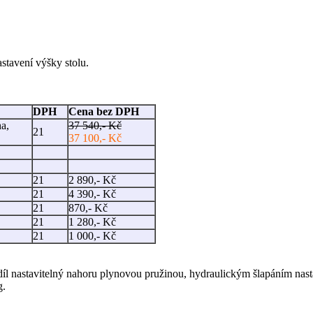
stavení výšky stolu.
DPH
Cena bez DPH
ha,
37 540,- Kč
21
37 100,- Kč
21
2 890,- Kč
21
4 390,- Kč
21
870,- Kč
21
1 280,- Kč
21
1 000,- Kč
 díl nastavitelný nahoru plynovou pružinou, hydraulickým šlapáním nast
g.