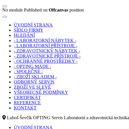
No module Published on
Offcanvas
position
ÚVODNÍ STRANA
SÍDLO FIRMY
HLEDÁNÍ
- LABORATORNÍ NÁBYTEK -
- LABORATORNÍ PŘÍSTROJE -
- ZDRAVOTNICKÝ NÁBYTEK -
- ZDRAVOTNICKÉ PŘÍSTROJE -
- OCHRANNÉ PROSTŘEDKY -
- OPTING MADE -
- SPOLEČNÉ -
- ZBOŽÍ SKLADEM -
ODBORNÝ SERVIS
ZBOŽÍ VE SLEVĚ
VŠEOBECNÉ PODMÍNKY
CERTIFIKÁT
REFERENCE
KONTAKT
Luboš Ševčík OPTING Servis Laboratorní a zdravotnická technik
ÚVODNÍ STRANA