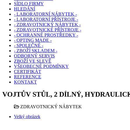
SÍDLO FIRMY
HLEDÁNÍ
- LABORATORNÍ NÁBYTEK -
- LABORATORNÍ PŘÍSTROJE -
- ZDRAVOTNICKÝ NÁBYTEK -
- ZDRAVOTNICKÉ PŘÍSTROJE -
- OCHRANNÉ PROSTŘEDKY -
- OPTING MADE -
- SPOLEČNÉ -
- ZBOŽÍ SKLADEM -
ODBORNÝ SERVIS
ZBOŽÍ VE SLEVĚ
VŠEOBECNÉ PODMÍNKY
CERTIFIKÁT
REFERENCE
KONTAKT
VOJTŮV STŮL, 2 DÍLNÝ, HYDRAULIC
ZDRAVOTNICKÝ NÁBYTEK
Velký obrázek