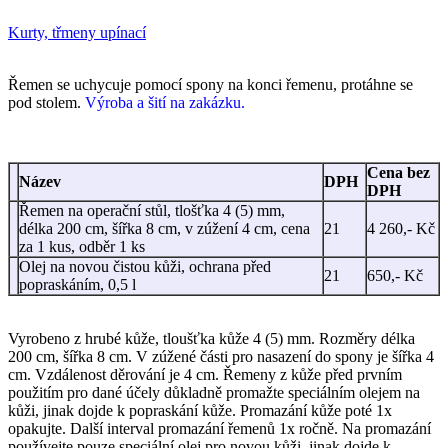
Kurty, třmeny upínací
Řemen se uchycuje pomocí spony na konci řemenu, protáhne se
pod stolem.
Výroba a šití na zakázku.
Cena bez
Název
DPH
DPH
Řemen na operační stůl, tlošťka 4 (5) mm,
délka 200 cm, šířka 8 cm, v zúžení 4 cm, cena
21
4 260,- Kč
za 1 kus, odběr 1 ks
Olej na novou čistou kůži, ochrana před
21
650,- Kč
popraskáním, 0,5 l
Vyrobeno z hrubé kůže, tloušťka kůže 4 (5) mm.
Rozměry
délka
200 cm, šířka 8 cm. V zúžené části pro nasazení do spony je šířka 4
cm. Vzdálenost děrování je 4 cm. Řemeny z kůže před prvním
použitím pro dané účely důkladně promažte speciálním olejem na
kůži, jinak dojde k popraskání kůže. Promazání kůže poté 1x
opakujte. Další interval promazání řemenů 1x ročně. Na promazání
používejte pouze speciální olej pro novou kůži, jinak dojde k