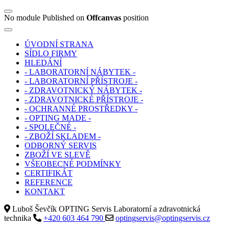
No module Published on
Offcanvas
position
ÚVODNÍ STRANA
SÍDLO FIRMY
HLEDÁNÍ
- LABORATORNÍ NÁBYTEK -
- LABORATORNÍ PŘÍSTROJE -
- ZDRAVOTNICKÝ NÁBYTEK -
- ZDRAVOTNICKÉ PŘÍSTROJE -
- OCHRANNÉ PROSTŘEDKY -
- OPTING MADE -
- SPOLEČNÉ -
- ZBOŽÍ SKLADEM -
ODBORNÝ SERVIS
ZBOŽÍ VE SLEVĚ
VŠEOBECNÉ PODMÍNKY
CERTIFIKÁT
REFERENCE
KONTAKT
Luboš Ševčík OPTING Servis Laboratorní a zdravotnická
technika
+420 603 464 790
optingservis@optingservis.cz