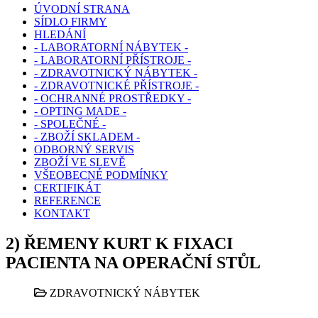
ÚVODNÍ STRANA
SÍDLO FIRMY
HLEDÁNÍ
- LABORATORNÍ NÁBYTEK -
- LABORATORNÍ PŘÍSTROJE -
- ZDRAVOTNICKÝ NÁBYTEK -
- ZDRAVOTNICKÉ PŘÍSTROJE -
- OCHRANNÉ PROSTŘEDKY -
- OPTING MADE -
- SPOLEČNÉ -
- ZBOŽÍ SKLADEM -
ODBORNÝ SERVIS
ZBOŽÍ VE SLEVĚ
VŠEOBECNÉ PODMÍNKY
CERTIFIKÁT
REFERENCE
KONTAKT
2) ŘEMENY KURT K FIXACI
PACIENTA NA OPERAČNÍ STŮL
ZDRAVOTNICKÝ NÁBYTEK