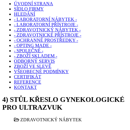
ÚVODNÍ STRANA
SÍDLO FIRMY
HLEDÁNÍ
- LABORATORNÍ NÁBYTEK -
- LABORATORNÍ PŘÍSTROJE -
- ZDRAVOTNICKÝ NÁBYTEK -
- ZDRAVOTNICKÉ PŘÍSTROJE -
- OCHRANNÉ PROSTŘEDKY -
- OPTING MADE -
- SPOLEČNÉ -
- ZBOŽÍ SKLADEM -
ODBORNÝ SERVIS
ZBOŽÍ VE SLEVĚ
VŠEOBECNÉ PODMÍNKY
CERTIFIKÁT
REFERENCE
KONTAKT
4) STŮL KŘESLO GYNEKOLOGICKÉ
PRO ULTRAZVUK
ZDRAVOTNICKÝ NÁBYTEK