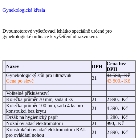
Gynekologická křesla
Dvoumotorové vyšetřovací lehátko speciálně určené pro
gynekologické ordinace k vyšetření ultrazvukem.
Cena bez
Název
DPH
DPH
Gynekologický stůl pro ultrazvuk
44 580,- Kč
21
Cena po slevě
43 500,- Kč
Volitelné příslušenství
Kolečka průměr 70 mm, sada 4 ks
21
2 890,- Kč
Kolečka průměr 100 mm, sada 4 ks pro
21
4 390,- Kč
konstrukci bez krytu
Držák na hygienický papír
1 280,- Kč
Nožní ovladač elektromotoru
21
990,- Kč
Konstrukční ovladač elektromotoru RAL
21
2 890,- Kč
pro ovládání nohou