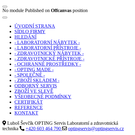
No module Published on
Offcanvas
position
ÚVODNÍ STRANA
SÍDLO FIRMY
HLEDÁNÍ
- LABORATORNÍ NÁBYTEK -
- LABORATORNÍ PŘÍSTROJE -
- ZDRAVOTNICKÝ NÁBYTEK -
- ZDRAVOTNICKÉ PŘÍSTROJE -
- OCHRANNÉ PROSTŘEDKY -
- OPTING MADE -
- SPOLEČNÉ -
- ZBOŽÍ SKLADEM -
ODBORNÝ SERVIS
ZBOŽÍ VE SLEVĚ
VŠEOBECNÉ PODMÍNKY
CERTIFIKÁT
REFERENCE
KONTAKT
Luboš Ševčík OPTING Servis Laboratorní a zdravotnická
technika
+420 603 464 790
optingservis@optingservis.cz